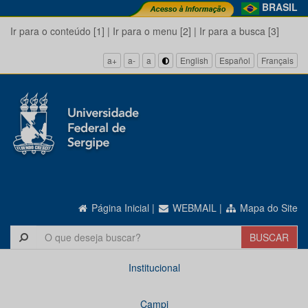
BRASIL
Ir para o conteúdo [1]
|
Ir para o menu [2]
|
Ir para a busca [3]
a+
a-
a
English
Español
Français
Página Inicial
|
WEBMAIL
|
Mapa do Site
Institucional
Campi