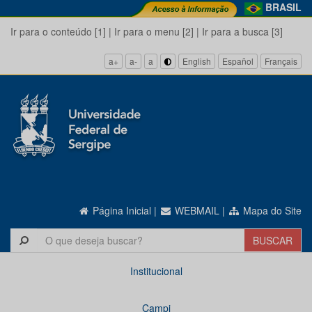
BRASIL
Ir para o conteúdo [1]
|
Ir para o menu [2]
|
Ir para a busca [3]
a+
a-
a
English
Español
Français
Página Inicial
|
WEBMAIL
|
Mapa do Site
Institucional
Campi