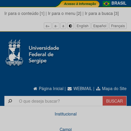
BRASIL
Ir para o conteúdo [1]
|
Ir para o menu [2]
|
Ir para a busca [3]
a+
a-
a
English
Español
Français
Página Inicial
|
WEBMAIL
|
Mapa do Site
Institucional
Campi