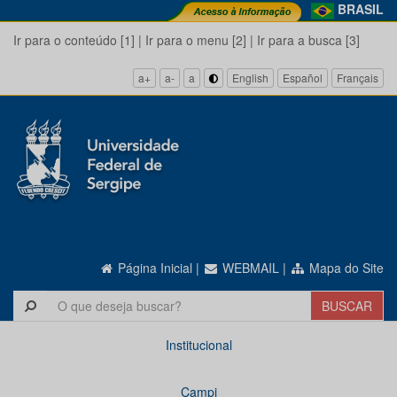
BRASIL
Ir para o conteúdo [1]
|
Ir para o menu [2]
|
Ir para a busca [3]
a+
a-
a
English
Español
Français
Página Inicial
|
WEBMAIL
|
Mapa do Site
Institucional
Campi