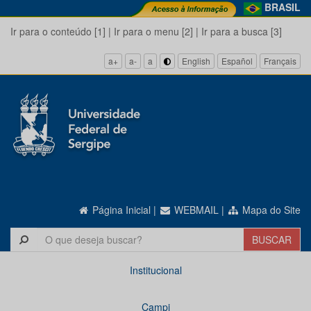
BRASIL
Ir para o conteúdo [1]
|
Ir para o menu [2]
|
Ir para a busca [3]
a+
a-
a
English
Español
Français
Página Inicial
|
WEBMAIL
|
Mapa do Site
Institucional
Campi