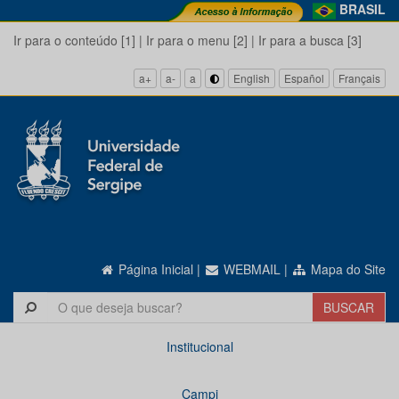
BRASIL
Ir para o conteúdo [1]
|
Ir para o menu [2]
|
Ir para a busca [3]
a+
a-
a
English
Español
Français
Página Inicial
|
WEBMAIL
|
Mapa do Site
Institucional
Campi