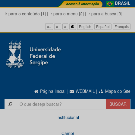
BRASIL
Ir para o conteúdo [1]
|
Ir para o menu [2]
|
Ir para a busca [3]
a+
a-
a
English
Español
Français
Página Inicial
|
WEBMAIL
|
Mapa do Site
Institucional
Campi