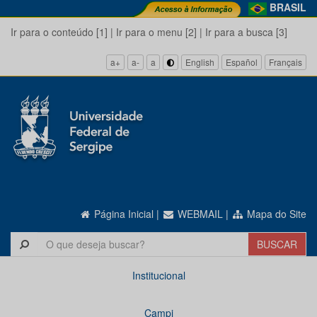
BRASIL
Ir para o conteúdo [1]
|
Ir para o menu [2]
|
Ir para a busca [3]
a+
a-
a
English
Español
Français
Página Inicial
|
WEBMAIL
|
Mapa do Site
Institucional
Campi